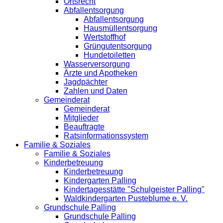
Ortsrecht
Abfallentsorgung
Abfallentsorgung
Hausmüllentsorgung
Wertstoffhof
Grüngutentsorgung
Hundetoiletten
Wasserversorgung
Ärzte und Apotheken
Jagdpächter
Zahlen und Daten
Gemeinderat
Gemeinderat
Mitglieder
Beauftragte
Ratsinformationssystem
Familie & Soziales
Familie & Soziales
Kinderbetreuung
Kinderbetreuung
Kindergarten Palling
Kindertagesstätte "Schulgeister Palling"
Waldkindergarten Pusteblume e. V.
Grundschule Palling
Grundschule Palling