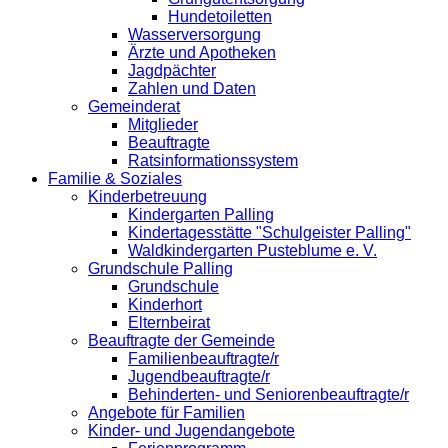
Hundetoiletten
Wasserversorgung
Ärzte und Apotheken
Jagdpächter
Zahlen und Daten
Gemeinderat
Mitglieder
Beauftragte
Ratsinformationssystem
Familie & Soziales
Kinderbetreuung
Kindergarten Palling
Kindertagesstätte "Schulgeister Palling"
Waldkindergarten Pusteblume e. V.
Grundschule Palling
Grundschule
Kinderhort
Elternbeirat
Beauftragte der Gemeinde
Familienbeauftragte/r
Jugendbeauftragte/r
Behinderten- und Seniorenbeauftragte/r
Angebote für Familien
Kinder- und Jugendangebote