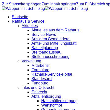
Zur Startseite springen
Zum Inhalt springen
Zum Fußbereich sp
Startseite
Rathaus & Service
Aktuelles
Aktuelles aus dem Rathaus
Service-News
Aus dem Gemeinderat
Amts- und Mitteilungsblatt
Bauleitplanung
Breitbandausbau
Stellenausschreibung
Verwaltung
Mitarbeiter
Formulare
Rathaus-Service-Portal
Standesamt
Fundbüro
Infos und Ortsrecht
Ortsrecht
Abfallentsorgung
Hausmüllentsorgung
Wertstoffhof
Grüngutentsorgung