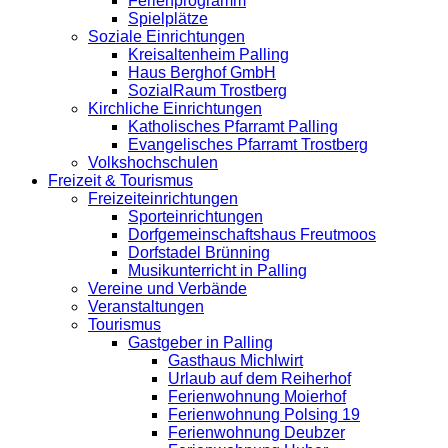
Ferienprogramm
Spielplätze
Soziale Einrichtungen
Kreisaltenheim Palling
Haus Berghof GmbH
SozialRaum Trostberg
Kirchliche Einrichtungen
Katholisches Pfarramt Palling
Evangelisches Pfarramt Trostberg
Volkshochschulen
Freizeit & Tourismus
Freizeiteinrichtungen
Sporteinrichtungen
Dorfgemeinschaftshaus Freutmoos
Dorfstadel Brünning
Musikunterricht in Palling
Vereine und Verbände
Veranstaltungen
Tourismus
Gastgeber in Palling
Gasthaus Michlwirt
Urlaub auf dem Reiherhof
Ferienwohnung Moierhof
Ferienwohnung Polsing 19
Ferienwohnung Deubzer