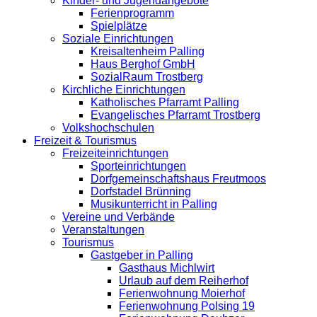
Kinder- und Jugendangebote
Ferienprogramm
Spielplätze
Soziale Einrichtungen
Kreisaltenheim Palling
Haus Berghof GmbH
SozialRaum Trostberg
Kirchliche Einrichtungen
Katholisches Pfarramt Palling
Evangelisches Pfarramt Trostberg
Volkshochschulen
Freizeit & Tourismus
Freizeiteinrichtungen
Sporteinrichtungen
Dorfgemeinschaftshaus Freutmoos
Dorfstadel Brünning
Musikunterricht in Palling
Vereine und Verbände
Veranstaltungen
Tourismus
Gastgeber in Palling
Gasthaus Michlwirt
Urlaub auf dem Reiherhof
Ferienwohnung Moierhof
Ferienwohnung Polsing 19