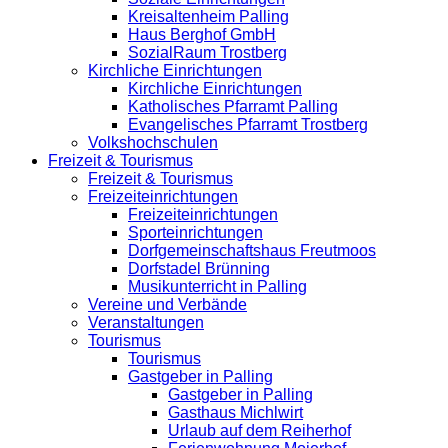
Kreisaltenheim Palling
Haus Berghof GmbH
SozialRaum Trostberg
Kirchliche Einrichtungen
Kirchliche Einrichtungen
Katholisches Pfarramt Palling
Evangelisches Pfarramt Trostberg
Volkshochschulen
Freizeit & Tourismus
Freizeit & Tourismus
Freizeiteinrichtungen
Freizeiteinrichtungen
Sporteinrichtungen
Dorfgemeinschaftshaus Freutmoos
Dorfstadel Brünning
Musikunterricht in Palling
Vereine und Verbände
Veranstaltungen
Tourismus
Tourismus
Gastgeber in Palling
Gastgeber in Palling
Gasthaus Michlwirt
Urlaub auf dem Reiherhof