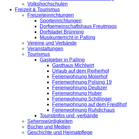
Volkshochschulen
Freizeit & Tourismus
Freizeiteinrichtungen
Sporteinrichtungen
Dorfgemeinschaftshaus Freutmoos
Dorfstadel Brünning
Musikunterricht in Palling
Vereine und Verbände
Veranstaltungen
Tourismus
Gastgeber in Palling
Gasthaus Michlwirt
Urlaub auf dem Reiherhof
Ferienwohnung Moierhof
Ferienwohnung Polsing 19
Ferienwohnung Deubzer
Ferienwohnung Huber
Ferienwohnung Schillinger
Ferienwohnung auf dem Freidlhof
Ferienwohnung Ruhdichaus
Touristinfos und -verbände
Sehenswürdigkeiten
Bücher und Medien
Geschichte und Heimatpflege