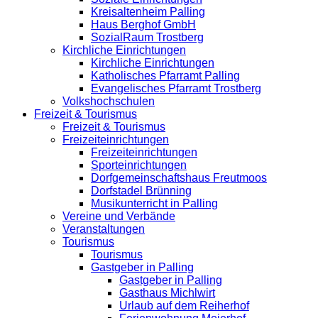
Kreisaltenheim Palling
Haus Berghof GmbH
SozialRaum Trostberg
Kirchliche Einrichtungen
Kirchliche Einrichtungen
Katholisches Pfarramt Palling
Evangelisches Pfarramt Trostberg
Volkshochschulen
Freizeit & Tourismus
Freizeit & Tourismus
Freizeiteinrichtungen
Freizeiteinrichtungen
Sporteinrichtungen
Dorfgemeinschaftshaus Freutmoos
Dorfstadel Brünning
Musikunterricht in Palling
Vereine und Verbände
Veranstaltungen
Tourismus
Tourismus
Gastgeber in Palling
Gastgeber in Palling
Gasthaus Michlwirt
Urlaub auf dem Reiherhof