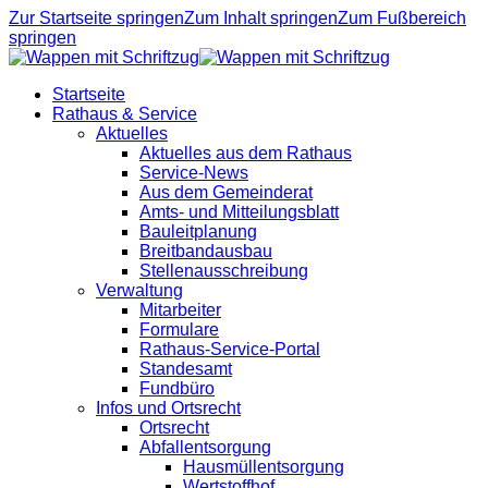
Zur Startseite springen
Zum Inhalt springen
Zum Fußbereich
springen
Startseite
Rathaus & Service
Aktuelles
Aktuelles aus dem Rathaus
Service-News
Aus dem Gemeinderat
Amts- und Mitteilungsblatt
Bauleitplanung
Breitbandausbau
Stellenausschreibung
Verwaltung
Mitarbeiter
Formulare
Rathaus-Service-Portal
Standesamt
Fundbüro
Infos und Ortsrecht
Ortsrecht
Abfallentsorgung
Hausmüllentsorgung
Wertstoffhof