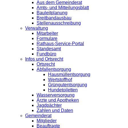
Aus dem Gemeinderat
Amts- und Mitteilungsblatt
Bauleitplanung
Breitbandausbau
Stellenausschreibung
Verwaltung
Mitarbeiter
Formulare
Rathaus-Service-Portal
Standesamt
Fundbüro
Infos und Ortsrecht
Ortsrecht
Abfallentsorgung
Hausmüllentsorgung
Wertstoffhof
Grüngutentsorgung
Hundetoiletten
Wasserversorgung
Ärzte und Apotheken
Jagdpächter
Zahlen und Daten
Gemeinderat
Mitglieder
Beauftragte