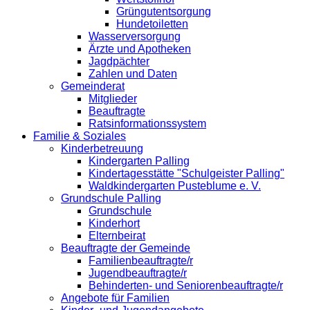
Grüngutentsorgung
Hundetoiletten
Wasserversorgung
Ärzte und Apotheken
Jagdpächter
Zahlen und Daten
Gemeinderat
Mitglieder
Beauftragte
Ratsinformationssystem
Familie & Soziales
Kinderbetreuung
Kindergarten Palling
Kindertagesstätte "Schulgeister Palling"
Waldkindergarten Pusteblume e. V.
Grundschule Palling
Grundschule
Kinderhort
Elternbeirat
Beauftragte der Gemeinde
Familienbeauftragte/r
Jugendbeauftragte/r
Behinderten- und Seniorenbeauftragte/r
Angebote für Familien