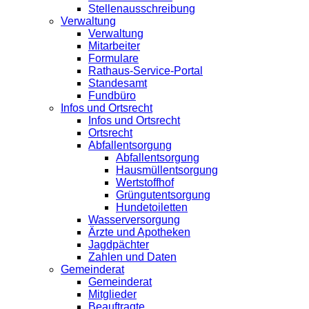
Stellenausschreibung
Verwaltung
Verwaltung
Mitarbeiter
Formulare
Rathaus-Service-Portal
Standesamt
Fundbüro
Infos und Ortsrecht
Infos und Ortsrecht
Ortsrecht
Abfallentsorgung
Abfallentsorgung
Hausmüllentsorgung
Wertstoffhof
Grüngutentsorgung
Hundetoiletten
Wasserversorgung
Ärzte und Apotheken
Jagdpächter
Zahlen und Daten
Gemeinderat
Gemeinderat
Mitglieder
Beauftragte