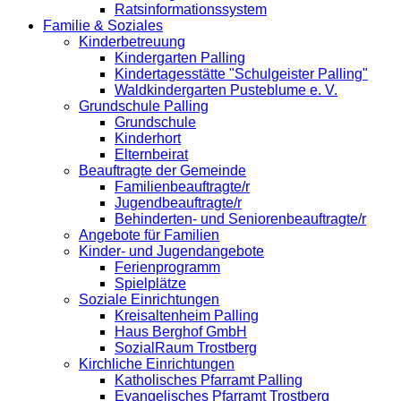
Ratsinformationssystem
Familie & Soziales
Kinderbetreuung
Kindergarten Palling
Kindertagesstätte "Schulgeister Palling"
Waldkindergarten Pusteblume e. V.
Grundschule Palling
Grundschule
Kinderhort
Elternbeirat
Beauftragte der Gemeinde
Familienbeauftragte/r
Jugendbeauftragte/r
Behinderten- und Seniorenbeauftragte/r
Angebote für Familien
Kinder- und Jugendangebote
Ferienprogramm
Spielplätze
Soziale Einrichtungen
Kreisaltenheim Palling
Haus Berghof GmbH
SozialRaum Trostberg
Kirchliche Einrichtungen
Katholisches Pfarramt Palling
Evangelisches Pfarramt Trostberg