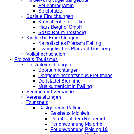
Kinder- und Jugendangebote
Ferienprogramm
Spielplätze
Soziale Einrichtungen
Kreisaltenheim Palling
Haus Berghof GmbH
SozialRaum Trostberg
Kirchliche Einrichtungen
Katholisches Pfarramt Palling
Evangelisches Pfarramt Trostberg
Volkshochschulen
Freizeit & Tourismus
Freizeiteinrichtungen
Sporteinrichtungen
Dorfgemeinschaftshaus Freutmoos
Dorfstadel Brünning
Musikunterricht in Palling
Vereine und Verbände
Veranstaltungen
Tourismus
Gastgeber in Palling
Gasthaus Michlwirt
Urlaub auf dem Reiherhof
Ferienwohnung Moierhof
Ferienwohnung Polsing 19